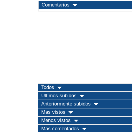
Comentarios
Todos
Ultimos subidos
Anteriormente subidos
Mas vistos
Menos vistos
Mas comentados